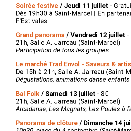
Soirée festive
/ Jeudi 11 juillet
- Gratui
Dès 19h30 à Saint-Marcel | En partenaria
F'Estivales
Grand panorama
/ Vendredi 12 juillet
-
21h, Salle A. Jarreau (Saint-Marcel)
Participation de tous les groupes
Le marché Trad Envol - Saveurs & arti
De 15h à 21h, Salle A. Jarreau (Saint-M
Dégustations, animations danse enfants e
Bal Folk
/ Samedi 13 juillet
- 8€
21h, Salle A. Jarreau (Saint-Marcel)
Arcadanse, Les Magnats, Les Poules à f
Panorama de clôture
/ Dimanche 14 jui
10h30, place du 4 septembre (Saint-Marc