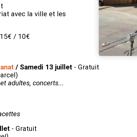
t
t avec la ville et les
 15€ / 10€
sanat
/ Samedi 13 juillet
- Gratuit
arcel)
t adultes, concerts...
acettes
llet
- Gratuit
el)